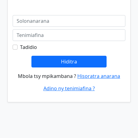
Tadidio
Hiditra
Mbola tsy mpikambana ?
Hisoratra anarana
Adino ny tenimiafina ?