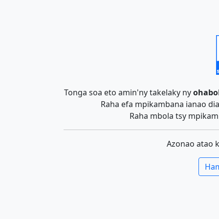
Tonga soa eto amin'ny takelaky ny
ohabo
Raha efa mpikambana ianao dia 
Raha mbola tsy mpikamb
Azonao atao 
Ham