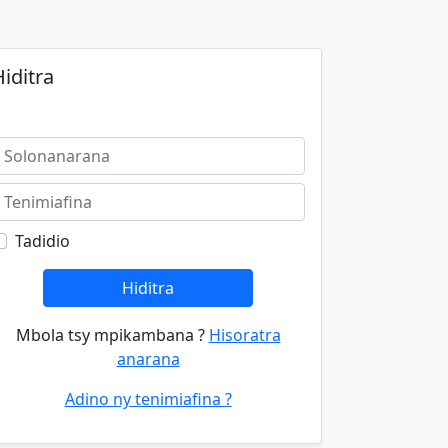
iditra
Tadidio
Hiditra
Mbola tsy mpikambana ?
Hisoratra
anarana
Adino ny tenimiafina ?