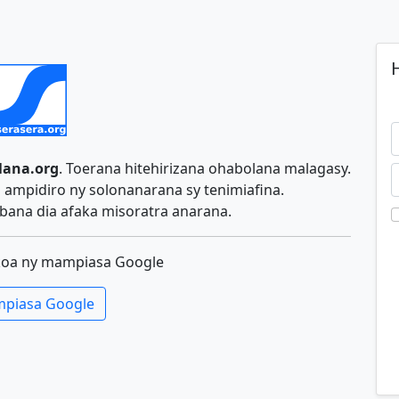
H
lana.org
. Toerana hitehirizana ohabolana malagasy.
ampidiro ny solonanarana sy tenimiafina.
ana dia afaka misoratra anarana.
koa ny mampiasa Google
piasa Google