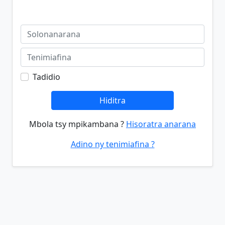
Tadidio
Hiditra
Mbola tsy mpikambana ?
Hisoratra anarana
Adino ny tenimiafina ?