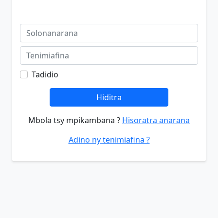
Tadidio
Hiditra
Mbola tsy mpikambana ?
Hisoratra anarana
Adino ny tenimiafina ?