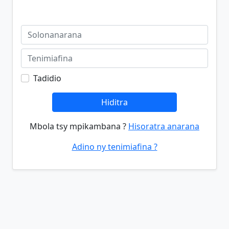
Tadidio
Hiditra
Mbola tsy mpikambana ?
Hisoratra anarana
Adino ny tenimiafina ?