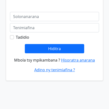
Tadidio
Hiditra
Mbola tsy mpikambana ?
Hisoratra anarana
Adino ny tenimiafina ?