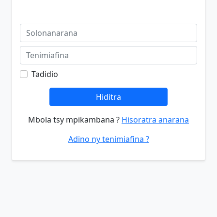
Tadidio
Hiditra
Mbola tsy mpikambana ?
Hisoratra anarana
Adino ny tenimiafina ?