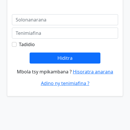
Tadidio
Hiditra
Mbola tsy mpikambana ?
Hisoratra anarana
Adino ny tenimiafina ?