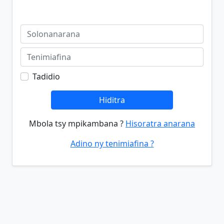
Tadidio
Hiditra
Mbola tsy mpikambana ?
Hisoratra anarana
Adino ny tenimiafina ?