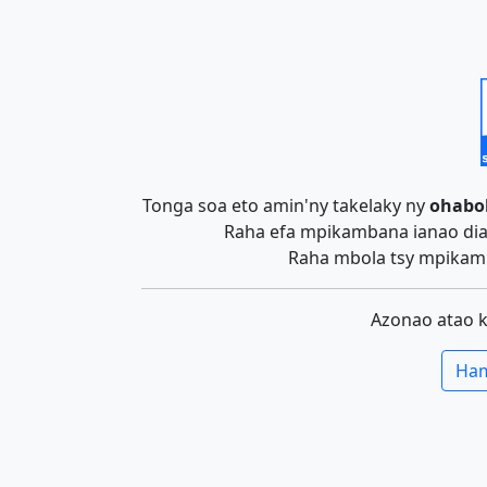
Tonga soa eto amin'ny takelaky ny
ohabo
Raha efa mpikambana ianao dia 
Raha mbola tsy mpikamb
Azonao atao 
Ham