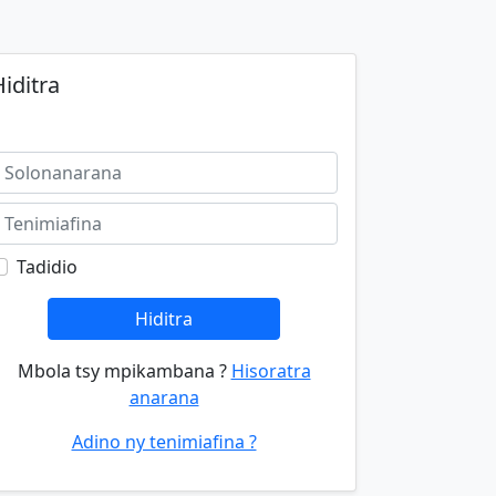
iditra
Tadidio
Hiditra
Mbola tsy mpikambana ?
Hisoratra
anarana
Adino ny tenimiafina ?