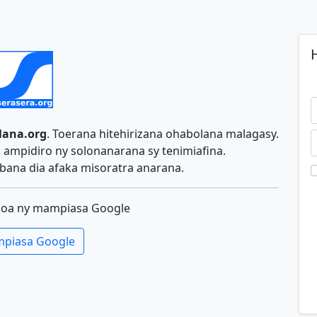
H
lana.org
. Toerana hitehirizana ohabolana malagasy.
ampidiro ny solonanarana sy tenimiafina.
ana dia afaka misoratra anarana.
koa ny mampiasa Google
piasa Google