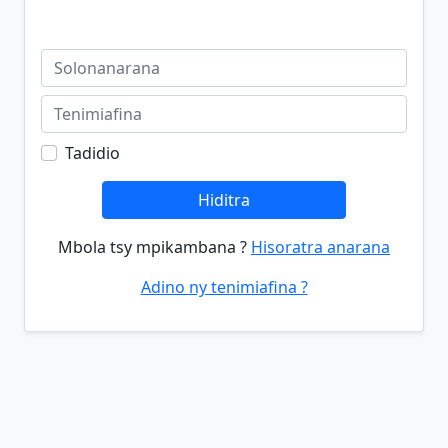
Tadidio
Hiditra
Mbola tsy mpikambana ?
Hisoratra anarana
Adino ny tenimiafina ?