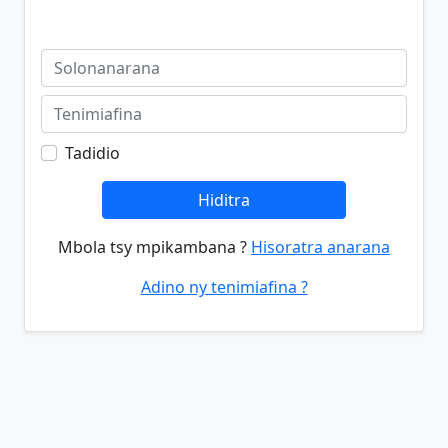
Tadidio
Hiditra
Mbola tsy mpikambana ?
Hisoratra anarana
Adino ny tenimiafina ?