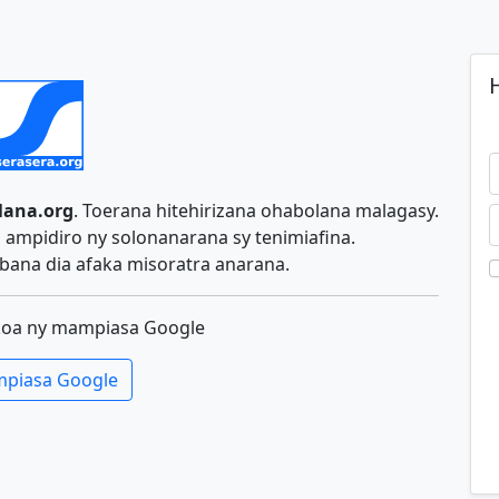
H
lana.org
. Toerana hitehirizana ohabolana malagasy.
ampidiro ny solonanarana sy tenimiafina.
ana dia afaka misoratra anarana.
koa ny mampiasa Google
piasa Google