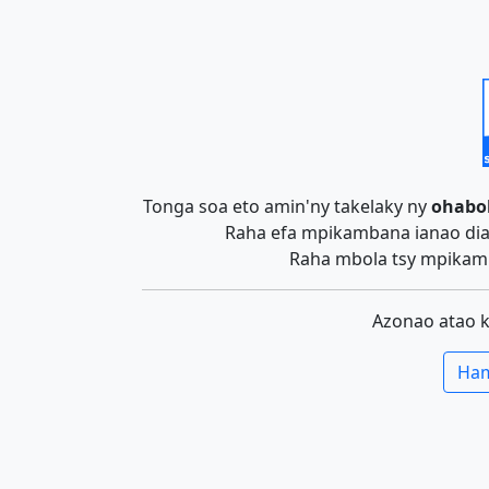
Tonga soa eto amin'ny takelaky ny
ohabo
Raha efa mpikambana ianao dia 
Raha mbola tsy mpikamb
Azonao atao 
Ham