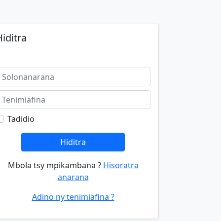
iditra
Tadidio
Hiditra
Mbola tsy mpikambana ?
Hisoratra
anarana
Adino ny tenimiafina ?