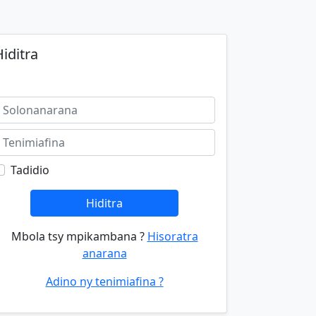
iditra
Tadidio
Hiditra
Mbola tsy mpikambana ?
Hisoratra
anarana
Adino ny tenimiafina ?