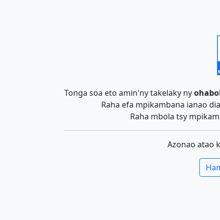
Tonga soa eto amin'ny takelaky ny
ohabo
Raha efa mpikambana ianao dia 
Raha mbola tsy mpikamb
Azonao atao 
Ham