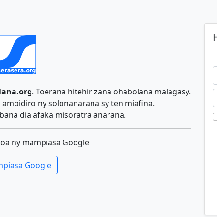
H
lana.org
. Toerana hitehirizana ohabolana malagasy.
ampidiro ny solonanarana sy tenimiafina.
ana dia afaka misoratra anarana.
koa ny mampiasa Google
piasa Google