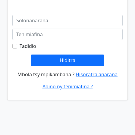
Tadidio
Hiditra
Mbola tsy mpikambana ?
Hisoratra anarana
Adino ny tenimiafina ?