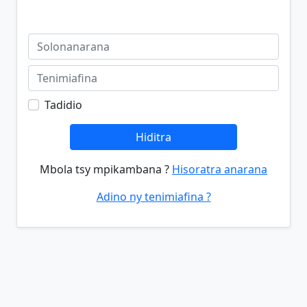
Tadidio
Hiditra
Mbola tsy mpikambana ?
Hisoratra anarana
Adino ny tenimiafina ?