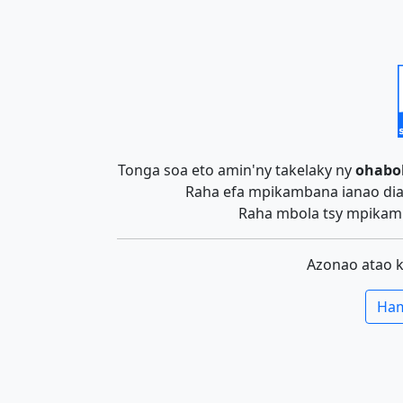
Tonga soa eto amin'ny takelaky ny
ohabo
Raha efa mpikambana ianao dia 
Raha mbola tsy mpikamb
Azonao atao 
Ham