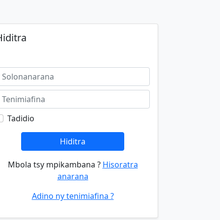
iditra
Tadidio
Hiditra
Mbola tsy mpikambana ?
Hisoratra
anarana
Adino ny tenimiafina ?