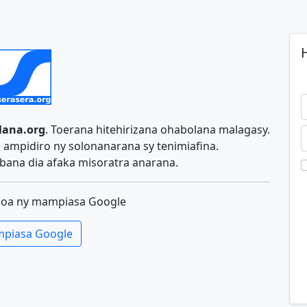
H
lana.org
. Toerana hitehirizana ohabolana malagasy.
ampidiro ny solonanarana sy tenimiafina.
ana dia afaka misoratra anarana.
koa ny mampiasa Google
piasa Google