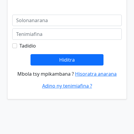
Tadidio
Hiditra
Mbola tsy mpikambana ?
Hisoratra anarana
Adino ny tenimiafina ?