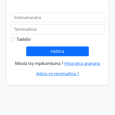
Tadidio
Hiditra
Mbola tsy mpikambana ?
Hisoratra anarana
Adino ny tenimiafina ?