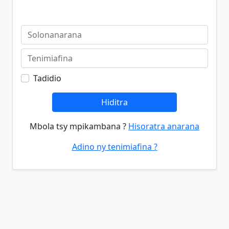
Tadidio
Hiditra
Mbola tsy mpikambana ?
Hisoratra anarana
Adino ny tenimiafina ?