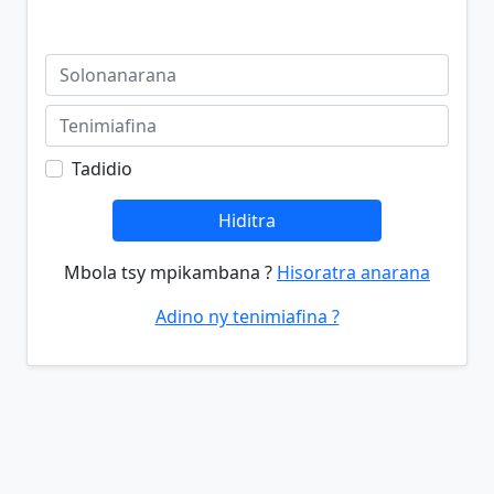
Tadidio
Hiditra
Mbola tsy mpikambana ?
Hisoratra anarana
Adino ny tenimiafina ?