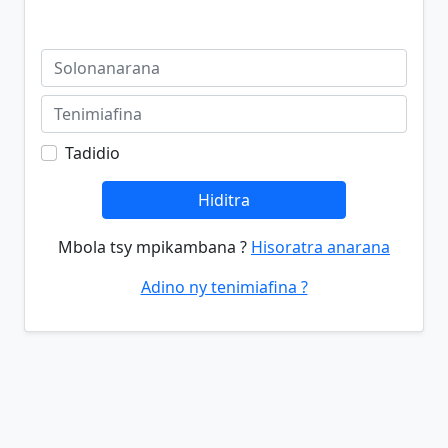
Tadidio
Hiditra
Mbola tsy mpikambana ?
Hisoratra anarana
Adino ny tenimiafina ?