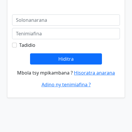
Tadidio
Hiditra
Mbola tsy mpikambana ?
Hisoratra anarana
Adino ny tenimiafina ?