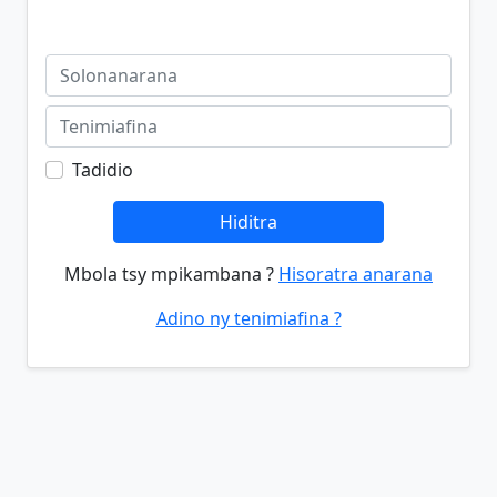
Tadidio
Hiditra
Mbola tsy mpikambana ?
Hisoratra anarana
Adino ny tenimiafina ?