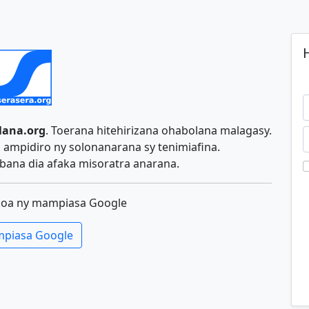
H
lana.org
. Toerana hitehirizana ohabolana malagasy.
ampidiro ny solonanarana sy tenimiafina.
ana dia afaka misoratra anarana.
koa ny mampiasa Google
piasa Google