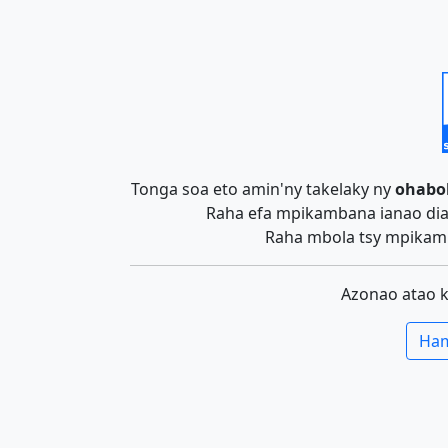
Tonga soa eto amin'ny takelaky ny
ohabo
Raha efa mpikambana ianao dia 
Raha mbola tsy mpikamb
Azonao atao 
Ham