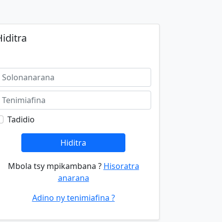
iditra
Tadidio
Hiditra
Mbola tsy mpikambana ?
Hisoratra
anarana
Adino ny tenimiafina ?