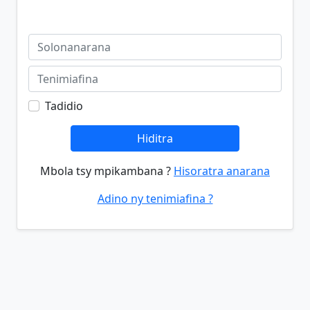
Tadidio
Hiditra
Mbola tsy mpikambana ?
Hisoratra anarana
Adino ny tenimiafina ?