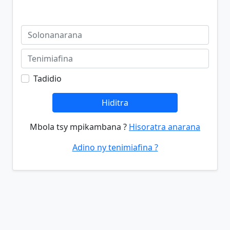
Tadidio
Hiditra
Mbola tsy mpikambana ?
Hisoratra anarana
Adino ny tenimiafina ?