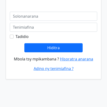
Tadidio
Hiditra
Mbola tsy mpikambana ?
Hisoratra anarana
Adino ny tenimiafina ?