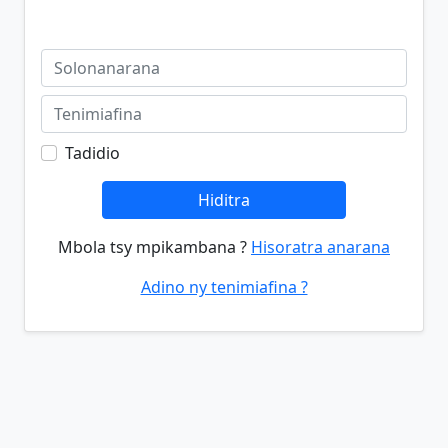
Tadidio
Hiditra
Mbola tsy mpikambana ?
Hisoratra anarana
Adino ny tenimiafina ?