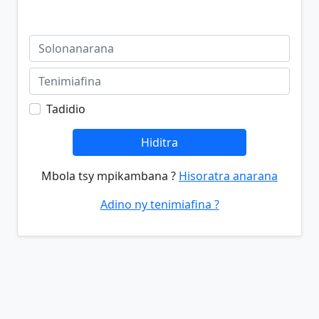
Tadidio
Hiditra
Mbola tsy mpikambana ?
Hisoratra anarana
Adino ny tenimiafina ?