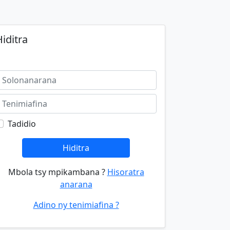
iditra
Tadidio
Hiditra
Mbola tsy mpikambana ?
Hisoratra
anarana
Adino ny tenimiafina ?