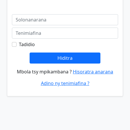
Tadidio
Hiditra
Mbola tsy mpikambana ?
Hisoratra anarana
Adino ny tenimiafina ?