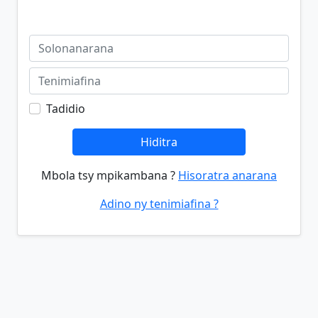
Tadidio
Hiditra
Mbola tsy mpikambana ?
Hisoratra anarana
Adino ny tenimiafina ?