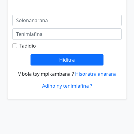
Tadidio
Hiditra
Mbola tsy mpikambana ?
Hisoratra anarana
Adino ny tenimiafina ?