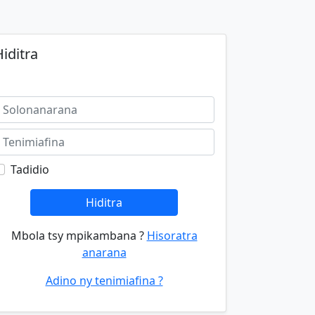
iditra
Tadidio
Hiditra
Mbola tsy mpikambana ?
Hisoratra
anarana
Adino ny tenimiafina ?