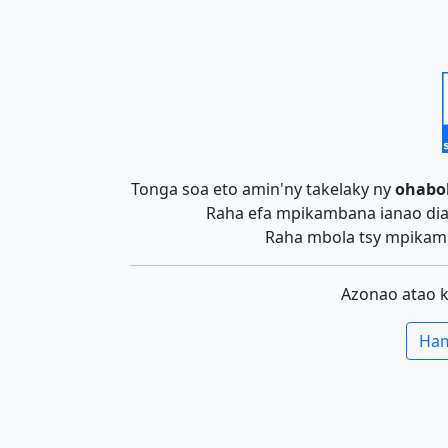
Tonga soa eto amin'ny takelaky ny
ohabo
Raha efa mpikambana ianao dia 
Raha mbola tsy mpikamb
Azonao atao 
Ham