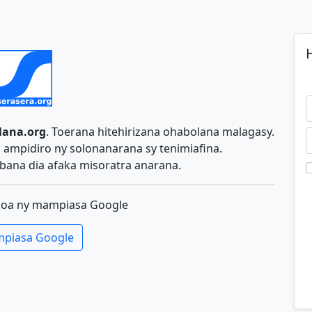
H
lana.org
. Toerana hitehirizana ohabolana malagasy.
ampidiro ny solonanarana sy tenimiafina.
ana dia afaka misoratra anarana.
koa ny mampiasa Google
piasa Google