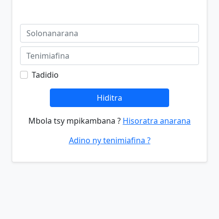
Tadidio
Hiditra
Mbola tsy mpikambana ?
Hisoratra anarana
Adino ny tenimiafina ?