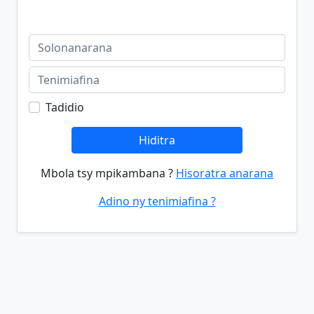
Tadidio
Hiditra
Mbola tsy mpikambana ?
Hisoratra anarana
Adino ny tenimiafina ?