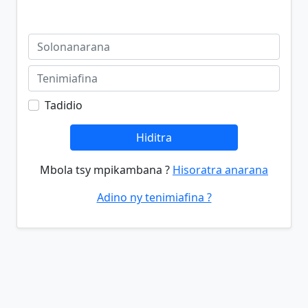
Tadidio
Hiditra
Mbola tsy mpikambana ?
Hisoratra anarana
Adino ny tenimiafina ?