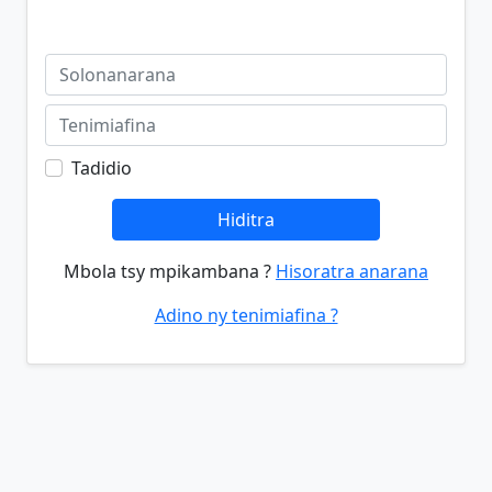
Tadidio
Hiditra
Mbola tsy mpikambana ?
Hisoratra anarana
Adino ny tenimiafina ?