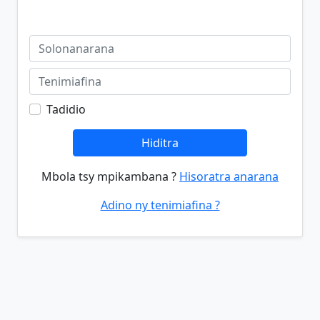
Tadidio
Hiditra
Mbola tsy mpikambana ?
Hisoratra anarana
Adino ny tenimiafina ?