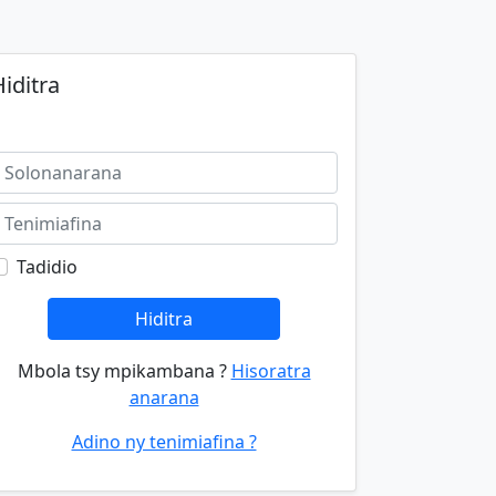
iditra
Tadidio
Hiditra
Mbola tsy mpikambana ?
Hisoratra
anarana
Adino ny tenimiafina ?