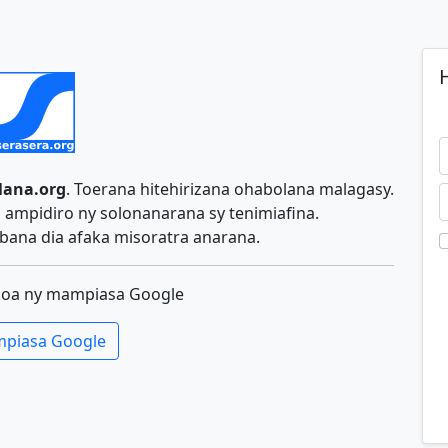
H
lana.org
. Toerana hitehirizana ohabolana malagasy.
ampidiro ny solonanarana sy tenimiafina.
ana dia afaka misoratra anarana.
koa ny mampiasa Google
piasa Google