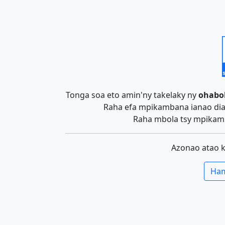
Tonga soa eto amin'ny takelaky ny
ohabo
Raha efa mpikambana ianao dia 
Raha mbola tsy mpikamb
Azonao atao 
Ham