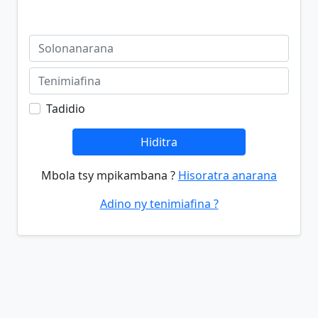
Tadidio
Hiditra
Mbola tsy mpikambana ?
Hisoratra anarana
Adino ny tenimiafina ?