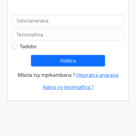
Tadidio
Hiditra
Mbola tsy mpikambana ?
Hisoratra anarana
Adino ny tenimiafina ?