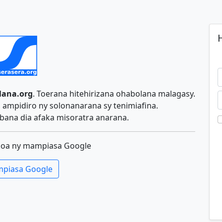
H
lana.org
. Toerana hitehirizana ohabolana malagasy.
ampidiro ny solonanarana sy tenimiafina.
ana dia afaka misoratra anarana.
koa ny mampiasa Google
piasa Google