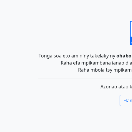
Tonga soa eto amin'ny takelaky ny
ohabo
Raha efa mpikambana ianao dia 
Raha mbola tsy mpikamb
Azonao atao 
Ham