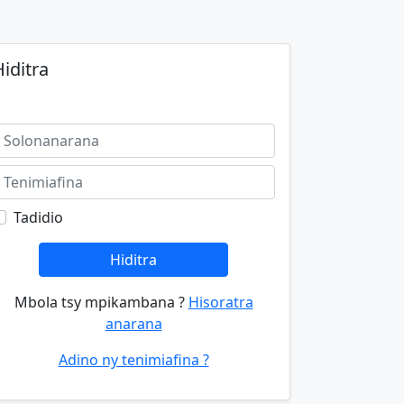
iditra
Tadidio
Hiditra
Mbola tsy mpikambana ?
Hisoratra
anarana
Adino ny tenimiafina ?