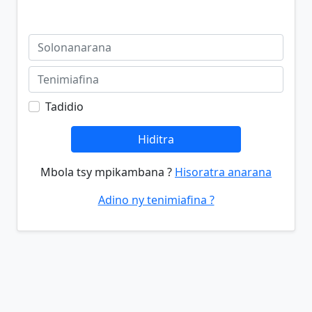
Tadidio
Hiditra
Mbola tsy mpikambana ?
Hisoratra anarana
Adino ny tenimiafina ?