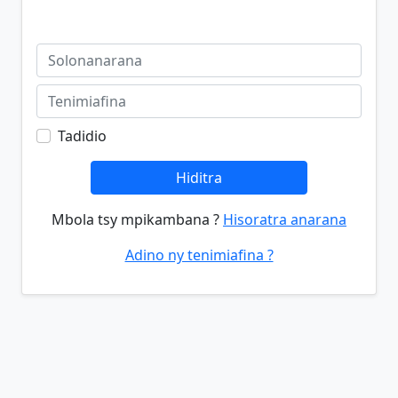
Tadidio
Hiditra
Mbola tsy mpikambana ?
Hisoratra anarana
Adino ny tenimiafina ?