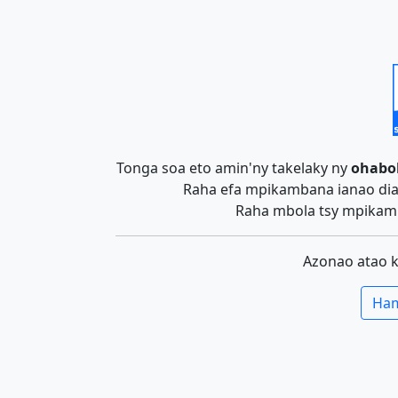
Tonga soa eto amin'ny takelaky ny
ohabo
Raha efa mpikambana ianao dia 
Raha mbola tsy mpikamb
Azonao atao 
Ham