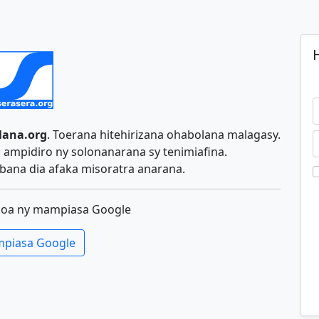
H
lana.org
. Toerana hitehirizana ohabolana malagasy.
ampidiro ny solonanarana sy tenimiafina.
ana dia afaka misoratra anarana.
koa ny mampiasa Google
piasa Google