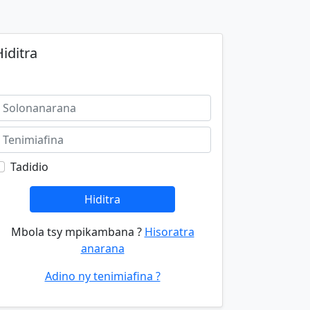
iditra
Tadidio
Hiditra
Mbola tsy mpikambana ?
Hisoratra
anarana
Adino ny tenimiafina ?