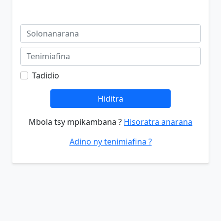
Tadidio
Hiditra
Mbola tsy mpikambana ?
Hisoratra anarana
Adino ny tenimiafina ?