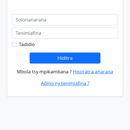
Tadidio
Hiditra
Mbola tsy mpikambana ?
Hisoratra anarana
Adino ny tenimiafina ?