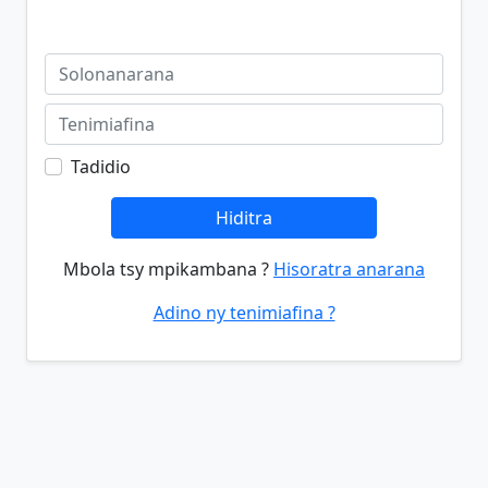
Tadidio
Hiditra
Mbola tsy mpikambana ?
Hisoratra anarana
Adino ny tenimiafina ?